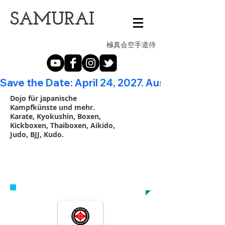
​SAMURAI
極真会空手道侍
Save the Date: April 24, 2027. Austrian Open - 20th A
Dojo für japanische
Kampfkünste und mehr.
Karate, Kyokushin, Boxen,
Kickboxen, Thaiboxen, Aikido,
Judo, BJJ, Kudo.
VEREINBARE NOCH HEUTE EIN
PROBETRAINING
samurai@kyokushin.at