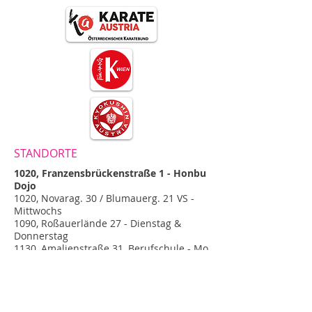
STANDORTE
1020, Franzensbrückenstraße 1 - Honbu
Dojo
1020, Novarag. 30 / Blumauerg. 21 VS -
Mittwochs
1090, Roßauerlände 27 - Dienstag &
Donnerstag
1130, Amalienstraße 31, Berufschule - Mo
und Mi
1220, Meißnergasse 1, VS (Eingang
Steigenteschg.)