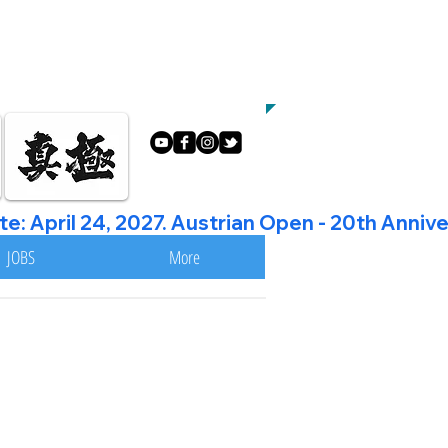
INBARE NOCH HEUTE EIN
PROBETRAINING
amurai@kyokushin.at
JOBS
More