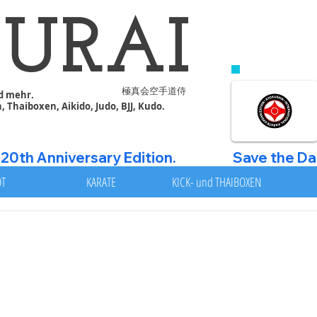
MURAI
VERE
s
極真会空手道侍
d mehr.
 Thaiboxen, Aikido, Judo, BJJ, Kudo.
nniversary Edition.                    
T
KARATE
KICK- und THAIBOXEN