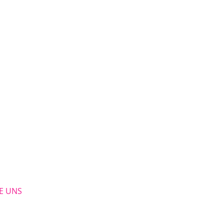
​E UN
S