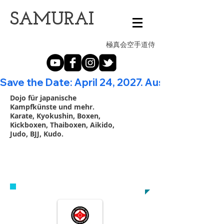
​SAMURAI
極真会空手道侍
Save the Date: April 24, 2027. Austrian Open - 20th A
Dojo für japanische
Kampfkünste und mehr.
Karate, Kyokushin, Boxen,
Kickboxen, Thaiboxen, Aikido,
Judo, BJJ, Kudo.
VEREINBARE NOCH HEUTE EIN
PROBETRAINING
samurai@kyokushin.at