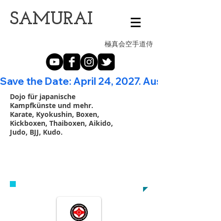
​SAMURAI
極真会空手道侍
Save the Date: April 24, 2027. Austrian Open - 20th A
Dojo für japanische
Kampfkünste und mehr.
Karate, Kyokushin, Boxen,
Kickboxen, Thaiboxen, Aikido,
Judo, BJJ, Kudo.
VEREINBARE NOCH HEUTE EIN
PROBETRAINING
samurai@kyokushin.at